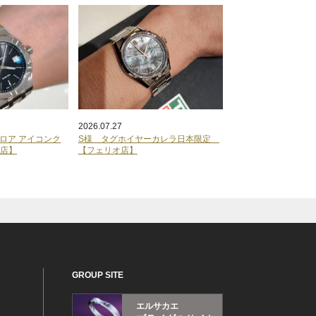
2026.07.27
ロア アイコンク
S様 タグホイヤーカレラ日本限定
オ店】
【フェリオ店】
GROUP SITE
エルサカエ