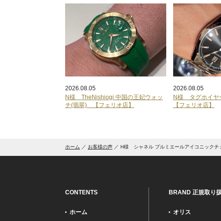
2026.08.05
2026.08.05
N様 TheNishiogi 中国の王妃ウォッ
N様 タグホイ
チ(翡翠) 【フェリオ店】
【フェリオ店】
ホーム
お客様の声
H様 シャネル プルミエールアイコニックチ
CONTENTS
BRAND 正規取り
ホーム
オリス