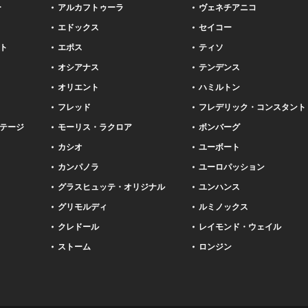
ー
アルカフトゥーラ
ヴェネチアニコ
エドックス
セイコー
ト
エポス
ティソ
オシアナス
テンデンス
オリエント
ハミルトン
フレッド
フレデリック・コンスタント
テージ
モーリス・ラクロア
ボンバーグ
カシオ
ユーボート
カンパノラ
ユーロパッション
グラスヒュッテ・オリジナル
ユンハンス
グリモルディ
ルミノックス
クレドール
レイモンド・ウェイル
ストーム
ロンジン