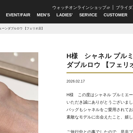
ウォッチオンラインショップ
ブライダ
EVENT/FAIR
MEN’S
LADIES’
SERVICE
CUSTOMER
ェーンダブルロウ 【フェリオ店】
H様 シャネル プル
ダブルロウ 【フェリ
2026.02.17
H様 この度はシャネル プルミエ
いただき誠にありがとうございまし
バッグもシャネルをご愛用されてお
素敵なモデルに出会えたこと、嬉し
ご旅行中との事でしたので、是非プ