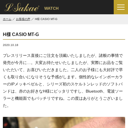
'
WATCH
ホーム
お客様の声
H様 CASIO MT-G
H様 CASIO MT-G
2020.10.18
プレスリリース直後にご注文を頂戴いたしましたが、諸般の事情で
発売が今月に…。大変お待たせいたしましたが、実際にお品をご覧
いただいて、お喜びいただきました。二人のお子様にも大好評で早
くも取り合いになりそうな予感がします。個性的なレインボーカラ
ーのIPメッキベゼルと、シリーズ初のスケルトンレッドのソフトバ
ンドは、赤のお好きなH様にピッタリですし、Bluetooth、電波ソー
ラーと機能面でもバッチリですね。この度はありがとうございまし
た。