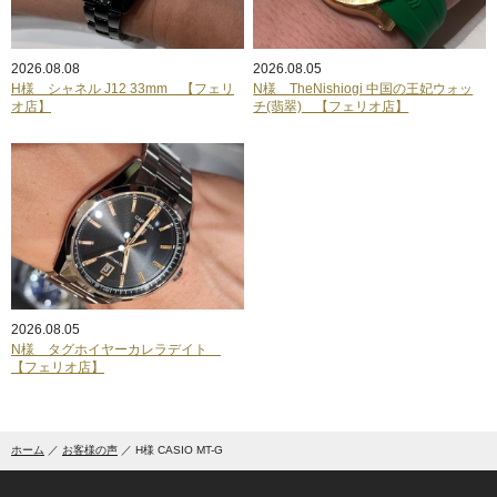
2026.08.08
2026.08.05
H様 シャネル J12 33mm 【フェリ
N様 TheNishiogi 中国の王妃ウォッ
オ店】
チ(翡翠) 【フェリオ店】
2026.08.05
N様 タグホイヤーカレラデイト
【フェリオ店】
ホーム
お客様の声
H様 CASIO MT-G