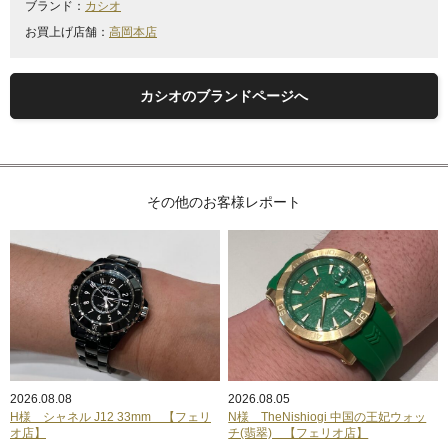
ブランド：
カシオ
お買上げ店舗：
高岡本店
カシオのブランドページへ
その他のお客様レポート
2026.08.08
2026.08.05
H様 シャネル J12 33mm 【フェリ
N様 TheNishiogi 中国の王妃ウォッ
オ店】
チ(翡翠) 【フェリオ店】