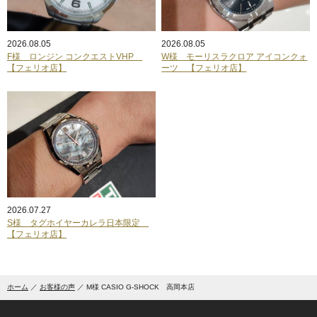
2026.08.05
2026.08.05
F様 ロンジン コンクエストVHP
W様 モーリスラクロア アイコンクォ
【フェリオ店】
ーツ 【フェリオ店】
2026.07.27
S様 タグホイヤーカレラ日本限定
【フェリオ店】
ホーム
お客様の声
M様 CASIO G-SHOCK 高岡本店