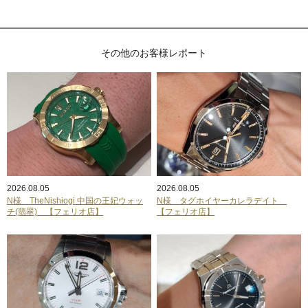
その他のお客様レポート
2026.08.05
2026.08.05
N様 TheNishiogi 中国の王妃ウォッ
N様 タグホイヤーカレラデイト
チ(翡翠) 【フェリオ店】
【フェリオ店】