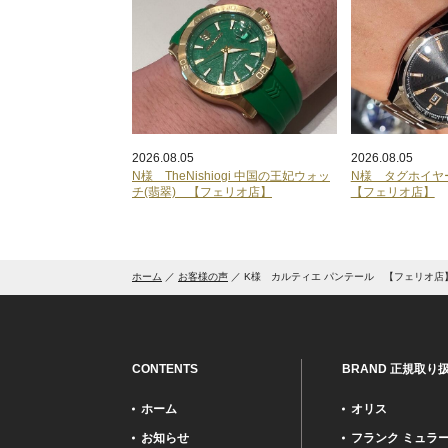
2026.08.05
2026.08.05
N様 TheNishiogi 中国の王妃ウォッ
N様 タグホイ
チ(翡翠) 【フェリオ店】
【フェリオ店】
ホーム
お客様の声
K様 カルティエ パンテール 【フェリオ店
CONTENTS
BRAND 正規取り
ホーム
オリス
お知らせ
フランク ミュラ