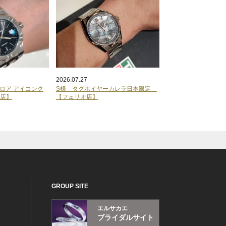
2026.07.27
ロア アイコンク
S様 タグホイヤーカレラ日本限定
オ店】
【フェリオ店】
GROUP SITE
エルサカエ
ブライダルサイト