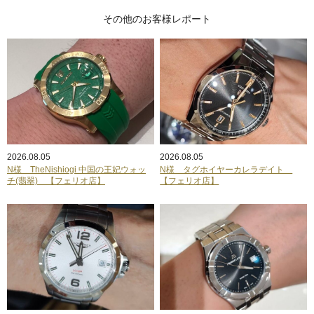
その他のお客様レポート
2026.08.05
2026.08.05
N様 TheNishiogi 中国の王妃ウォッ
N様 タグホイヤーカレラデイト
チ(翡翠) 【フェリオ店】
【フェリオ店】