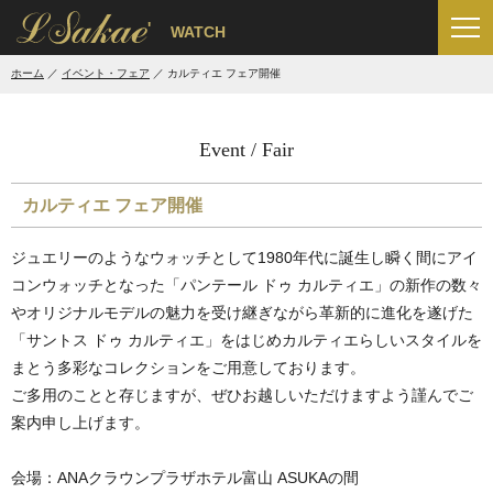
'
WATCH
ホーム
イベント・フェア
カルティエ フェア開催
Event / Fair
カルティエ フェア開催
ジュエリーのようなウォッチとして1980年代に誕生し瞬く間にアイ
コンウォッチとなった「パンテール ドゥ カルティエ」の新作の数々
やオリジナルモデルの魅力を受け継ぎながら革新的に進化を遂げた
「サントス ドゥ カルティエ」をはじめカルティエらしいスタイルを
まとう多彩なコレクションをご用意しております。
ご多用のことと存じますが、ぜひお越しいただけますよう謹んでご
案内申し上げます。
会場：
ANA
クラウンプラザホテル富山
ASUKA
の間