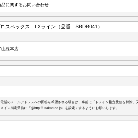
帯電話のメールアドレスへの回答を希望される場合は、事前に「ドメイン指定受信を解除」
メイン指定受信に『@http://l-sakae.co.jp』を設定」するようにお願いします。