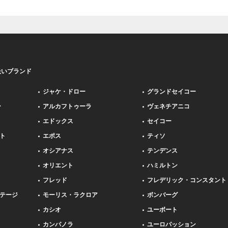
扱いブランド
ジャケ・ドロー
グランドセイコー
ー
アルカフトゥーラ
ヴェネチアニコ
エドックス
セイコー
ト
エポス
ティソ
オシアナス
テンデンス
オリエント
ハミルトン
フレッド
フレデリック・コンスタント
テージ
モーリス・ラクロア
ボンバーグ
カシオ
ユーボート
カンパノラ
ユーロパッション