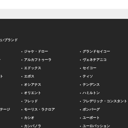
扱いブランド
ジャケ・ドロー
グランドセイコー
ー
アルカフトゥーラ
ヴェネチアニコ
エドックス
セイコー
ト
エポス
ティソ
オシアナス
テンデンス
オリエント
ハミルトン
フレッド
フレデリック・コンスタント
テージ
モーリス・ラクロア
ボンバーグ
カシオ
ユーボート
カンパノラ
ユーロパッション