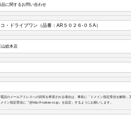
帯電話のメールアドレスへの回答を希望される場合は、事前に「ドメイン指定受信を解除」
メイン指定受信に『@http://l-sakae.co.jp』を設定」するようにお願いします。