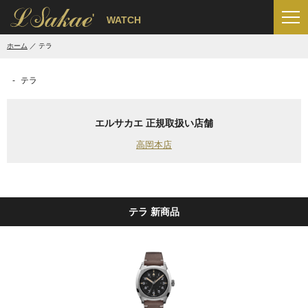
'
WATCH
ホーム
テラ
テラ
エルサカエ 正規取扱い店舗
高岡本店
テラ 新商品