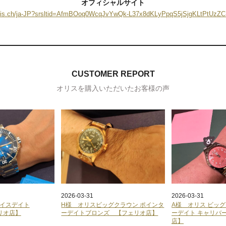
オフィシャルサイト
oris.ch/ja-JP?srsltid=AfmBOoq0WcqJvYwQk-L37x8dKLyPpqS5jSjgKLtPtUz
CUSTOMER REPORT
オリスを購入いただいたお客様の声
2026-03-31
2026-03-31
クイスデイト
H様 オリスビッグクラウン ポインタ
A様 オリス ビッ
ェリオ店】
ーデイトブロンズ 【フェリオ店】
ーデイト キャリバー
店】