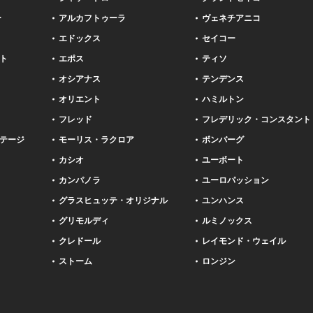
ー
アルカフトゥーラ
ヴェネチアニコ
エドックス
セイコー
ト
エポス
ティソ
オシアナス
テンデンス
オリエント
ハミルトン
フレッド
フレデリック・コンスタント
テージ
モーリス・ラクロア
ボンバーグ
カシオ
ユーボート
カンパノラ
ユーロパッション
グラスヒュッテ・オリジナル
ユンハンス
グリモルディ
ルミノックス
クレドール
レイモンド・ウェイル
ストーム
ロンジン