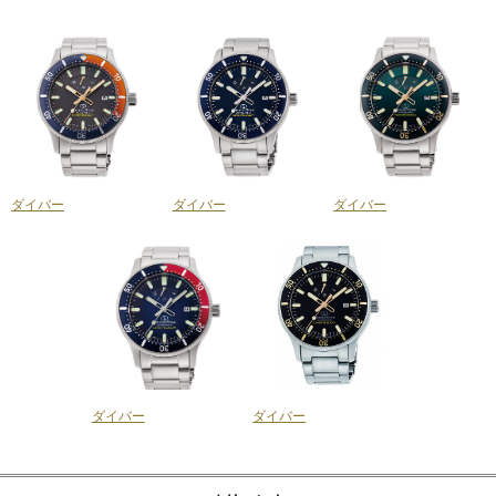
ダイバー
ダイバー
ダイバー
ダイバー
ダイバー