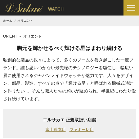
'
WATCH
ホーム
オリエント
ORIENT
オリエント
胸元を輝かせるべく輝ける星はまわり続ける
独創的な製品の数々によって、多くのブームを巻き起こした一流ブ
ランド。誰も思いつかない最先端のテクノロジーを駆使し、幅広い
層に使用されるジャパンメイドウォッチが魅力です。人々をデザイ
ン、部品、製造、すべての点で「輝ける星」と呼ばれる機械式時計
を作りたい−。そんな職人たちの願いが込められ、半世紀にわたり愛
され続けています。
エルサカエ 正規取扱い店舗
富山総本店
ファボーレ店