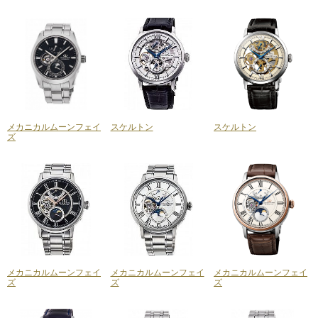
メカニカルムーンフェイ
スケルトン
スケルトン
ズ
メカニカルムーンフェイ
メカニカルムーンフェイ
メカニカルムーンフェイ
ズ
ズ
ズ