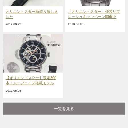
オリエントスター新型入荷しま
「オリエントスター」外装リフ
した
レッシュキャンペーン開催中
2019.09.22
2019.06.05
【オリエントスター】限定300
本！ムーフェイズ搭載モデル
2019.05.05
一覧を見る