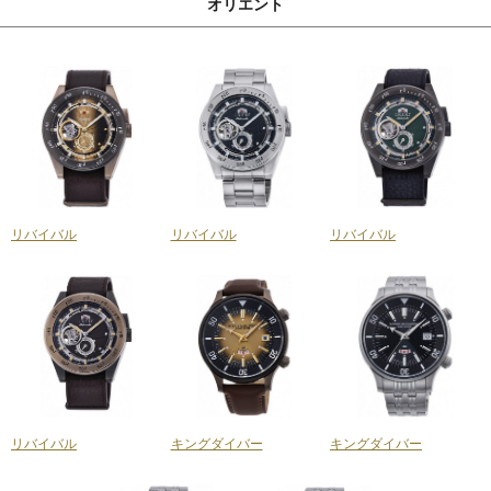
オリエント
リバイバル
リバイバル
リバイバル
リバイバル
キングダイバー
キングダイバー