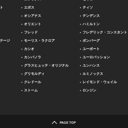
ト
エポス
ティソ
オシアナス
テンデンス
オリエント
ハミルトン
フレッド
フレデリック・コンスタント
テージ
モーリス・ラクロア
ボンバーグ
カシオ
ユーボート
カンパノラ
ユーロパッション
グラスヒュッテ・オリジナル
ユンハンス
グリモルディ
ルミノックス
クレドール
レイモンド・ウェイル
ストーム
ロンジン
PAGE TOP