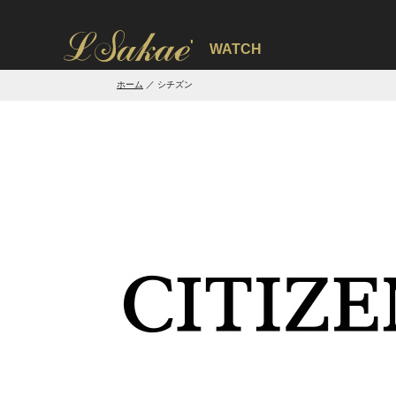
'
WATCH
ホーム
シチズン