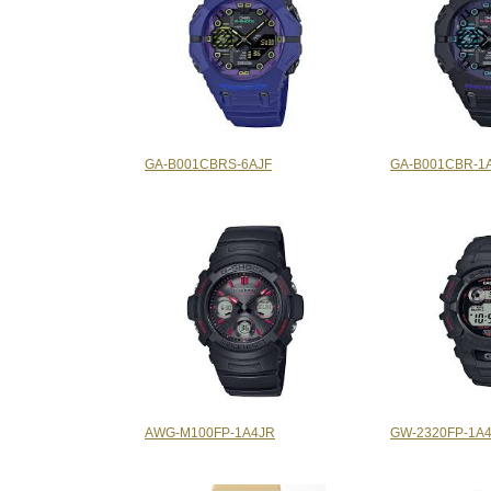
GA-B001CBRS-6AJF
GA-B001CBR-1
AWG-M100FP-1A4JR
GW-2320FP-1A