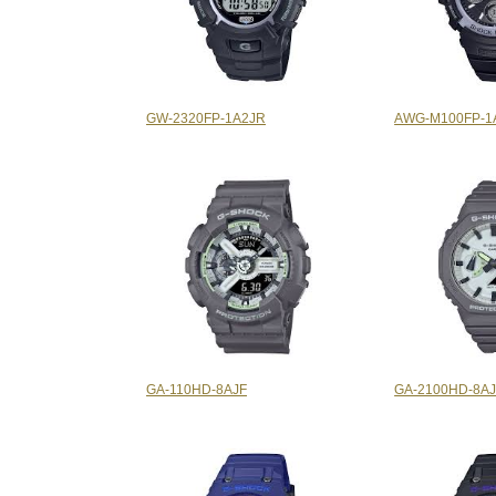
GW-2320FP-1A2JR
AWG-M100FP-1
GA-110HD-8AJF
GA-2100HD-8A