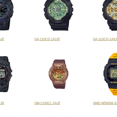
AJF
GA-110CD-1A3JF
GA-110CD-1A9J
4JR
GM-2100CL-5AJF
GMD-W5600K-9