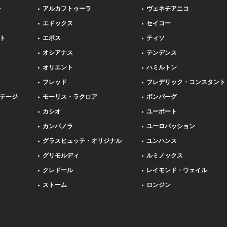
ー
アルカフトゥーラ
ヴェネチアニコ
エドックス
セイコー
ト
エポス
ティソ
オシアナス
テンデンス
オリエント
ハミルトン
フレッド
フレデリック・コンスタント
テージ
モーリス・ラクロア
ボンバーグ
カシオ
ユーボート
カンパノラ
ユーロパッション
グラスヒュッテ・オリジナル
ユンハンス
グリモルディ
ルミノックス
クレドール
レイモンド・ウェイル
ストーム
ロンジン