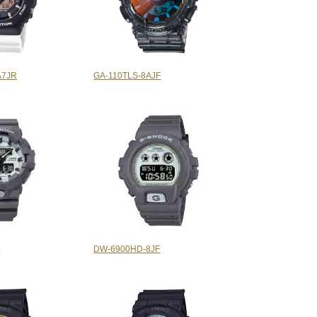
A7JR
GA-110TLS-8AJF
F
DW-6900HD-8JF