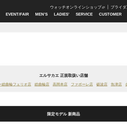
ウォッチオンラインショップ
ブライダ
EVENT/FAIR
MEN’S
LADIES’
SERVICE
CUSTOMER
エルサカエ 正規取扱い店舗
ー総曲輪フェリオ店
総曲輪店
高岡本店
ファボーレ店
砺波店
魚津店
限定モデル 新商品