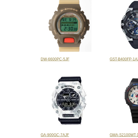
DW-6600PC-5JF
GST-B400FP-1A
GA-900GC-7AJF
GMA-S2100WT-