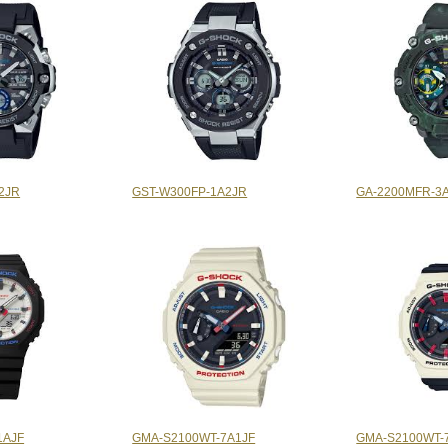
2JR
GST-W300FP-1A2JR
GA-2200MFR-3
1AJF
GMA-S2100WT-7A1JF
GMA-S2100WT-