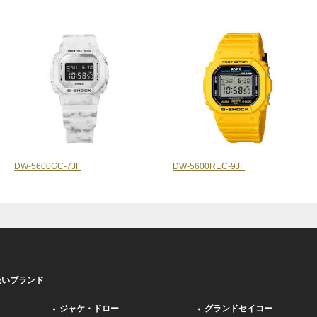
DW-5600GC-7JF
DW-5600REC-9JF
扱いブランド
ジャケ・ドロー
グランドセイコー