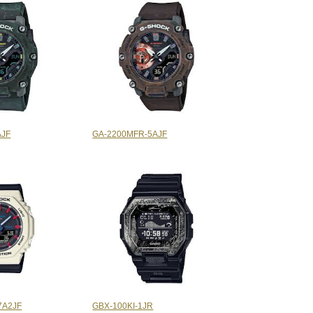
AJF
GA-2200MFR-5AJF
7A2JF
GBX-100KI-1JR