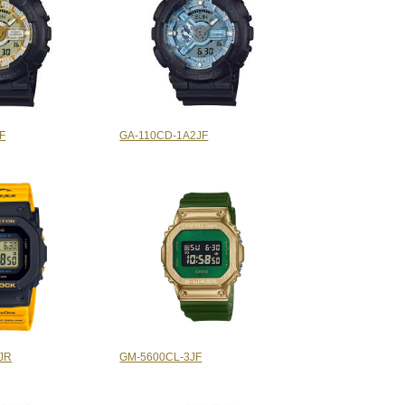
F
GA-110CD-1A2JF
JR
GM-5600CL-3JF