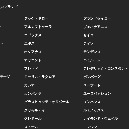
扱いブランド
ジャケ・ドロー
グランドセイコー
ー
アルカフトゥーラ
ヴェネチアニコ
エドックス
セイコー
ト
エポス
ティソ
オシアナス
テンデンス
オリエント
ハミルトン
フレッド
フレデリック・コンスタント
テージ
モーリス・ラクロア
ボンバーグ
カシオ
ユーボート
カンパノラ
ユーロパッション
グラスヒュッテ・オリジナル
ユンハンス
グリモルディ
ルミノックス
クレドール
レイモンド・ウェイル
ストーム
ロンジン