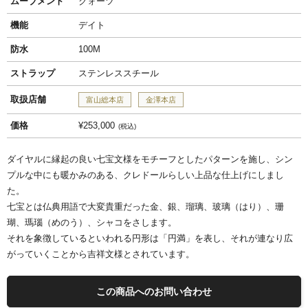
ムーブメント
クォーツ
機能
デイト
防水
100M
ストラップ
ステンレススチール
取扱店舗
富山総本店
金澤本店
価格
¥253,000
税込
ダイヤルに縁起の良い七宝文様をモチーフとしたパターンを施し、シン
プルな中にも暖かみのある、クレドールらしい上品な仕上げにしまし
た。
七宝とは仏典用語で大変貴重だった金、銀、瑠璃、玻璃（はり）、珊
瑚、瑪瑙（めのう）、シャコをさします。
それを象徴しているといわれる円形は「円満」を表し、それが連なり広
がっていくことから吉祥文様とされています。
この商品へのお問い合わせ