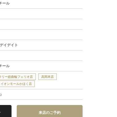
チール
,デイデイト
チール
ラリー総曲輪フェリオ店
高岡本店
イオンモールかほく店
込
せ
来店のご予約