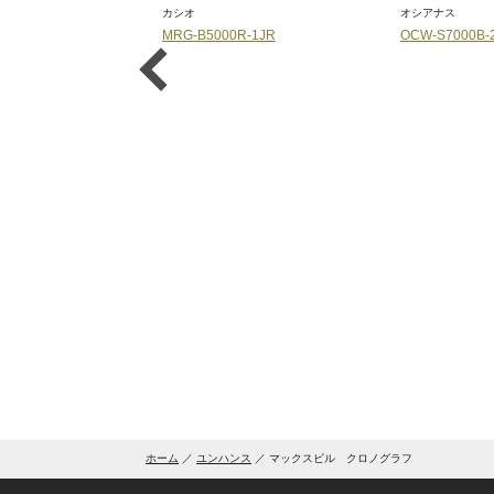
カシオ
オシアナス
SG-1AJR
MRG-B5000R-1JR
OCW-S7000B-
ホーム
ユンハンス
マックスビル クロノグラフ