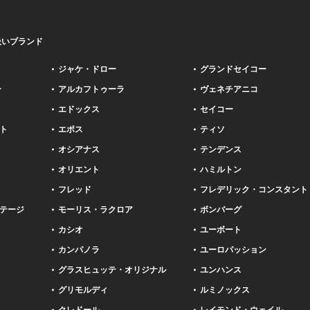
扱いブランド
ジャケ・ドロー
グランドセイコー
ー
アルカフトゥーラ
ヴェネチアニコ
エドックス
セイコー
ト
エポス
ティソ
オシアナス
テンデンス
オリエント
ハミルトン
フレッド
フレデリック・コンスタント
テージ
モーリス・ラクロア
ボンバーグ
カシオ
ユーボート
カンパノラ
ユーロパッション
グラスヒュッテ・オリジナル
ユンハンス
グリモルディ
ルミノックス
クレドール
レイモンド・ウェイル