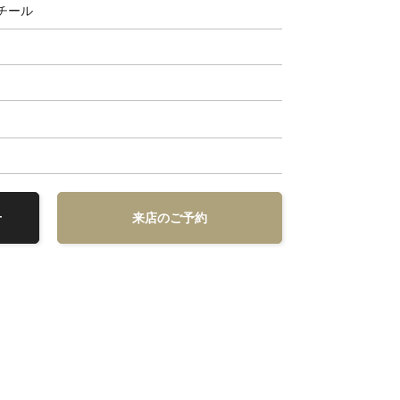
チール
せ
来店のご予約