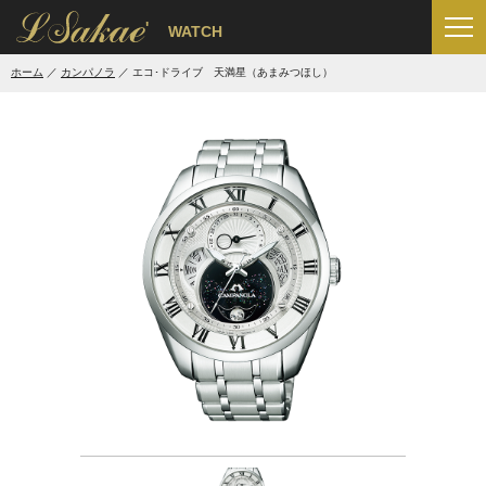
'
WATCH
ホーム
カンパノラ
エコ･ドライブ 天満星（あまみつほし）