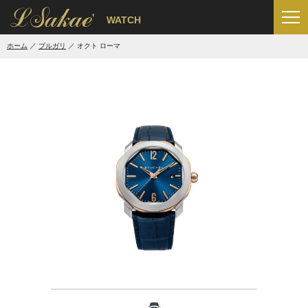
'
WATCH
ホーム
ブルガリ
オクト ローマ