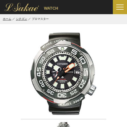
'
WATCH
ホーム
シチズン
プロマスター