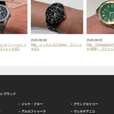
2026.08.08
2026.08.05
カーキフィールド メ
H様 シャネル J12 33mm 【フェリ
N様 TheNishio
 【フェリオ店】
オ店】
チ(翡翠) 【フェリ
扱いブランド
ジャケ・ドロー
グランドセイコー
ー
アルカフトゥーラ
ヴェネチアニコ