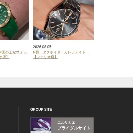
2026.08.05
gi 中国の王妃ウォッ
N様 タグホイヤーカレラデイト
オ店】
【フェリオ店】
GROUP SITE
エルサカエ
ブライダルサイト