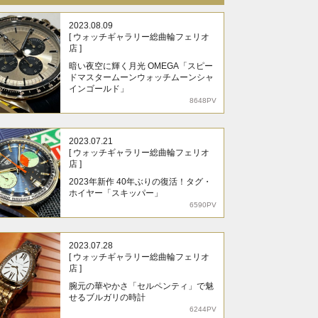
2023.08.09
[ ウォッチギャラリー総曲輪フェリオ
店 ]
暗い夜空に輝く月光 OMEGA「スピー
ドマスタームーンウォッチムーンシャ
インゴールド」
8648PV
2023.07.21
[ ウォッチギャラリー総曲輪フェリオ
店 ]
2023年新作 40年ぶりの復活！タグ・
ホイヤー「スキッパー」
6590PV
2023.07.28
[ ウォッチギャラリー総曲輪フェリオ
店 ]
腕元の華やかさ「セルペンティ」で魅
せるブルガリの時計
6244PV