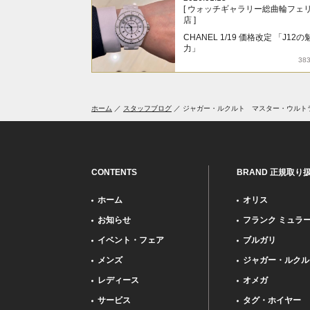
[ ウォッチギャラリー総曲輪フェ
店 ]
CHANEL 1/19 価格改定 「J12の
力」
38
ホーム
スタッフブログ
ジャガー・ルクルト マスター・ウルト
CONTENTS
BRAND 正規取り
ホーム
オリス
お知らせ
フランク ミュラ
イベント・フェア
ブルガリ
メンズ
ジャガー・ルクル
レディース
オメガ
サービス
タグ・ホイヤー