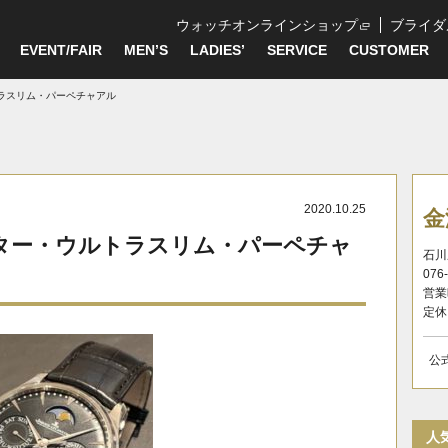
ウォッチオンラインショップ
ブライダ
EVENT/FAIR
MEN’S
LADIES’
SERVICE
CUSTOMER
ラスリム・パーペチャアル
2020.10.25
金
ター・ウルトラスリム・パーペチャ
石川
076
営業
定休
公
人