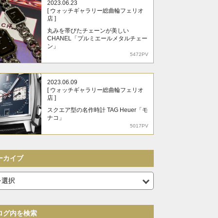
2023.06.23
[ ウォッチギャラリー総曲輪フェリオ
店 ]
丸みを帯びたチェーンが美しい
CHANEL「プルミエールメタルチェー
ン」
5472PV
2023.06.09
[ ウォッチギャラリー総曲輪フェリオ
店 ]
スクエア型の名作時計 TAG Heuer「モ
ナコ」
5017PV
ーカイブ
ログ内を検索