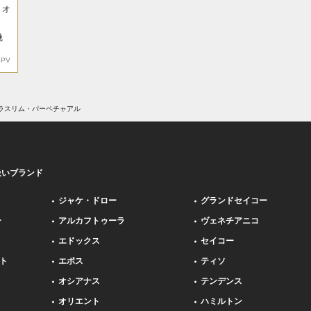
リオ
魅
3PV
ラスリム・パーペチャアル
扱いブランド
ジャケ・ドロー
グランドセイコー
ー
アルカフトゥーラ
ヴェネチアニコ
エドックス
セイコー
ト
エポス
ティソ
オシアナス
テンデンス
オリエント
ハミルトン