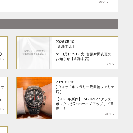
500PV
2026.05.10
[ 金澤本店 ]
⌚
5/11(月)・5/12(火) 営業時間変更の
お知らせ【金澤本店】
4PV
84PV
2026.01.20
リオ
[ ウォッチギャラリー総曲輪フェリオ
店 ]
時
【2026年新作】TAG Heuer グラス
ボックスが2mmサイズアップして登
場！！
1PV
334PV